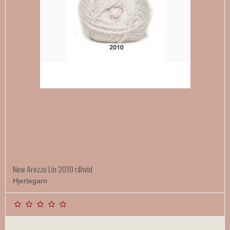
New Arezzo Lin 2010 råhvid
Hjertegarn