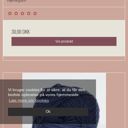
Hjertegarn
30,00 DKK
Vis produkt
Vi bruger cookies for at sikre, at du får den
bedste oplevelse på vores hjemmeside.
Læs mere om cookies
Ok