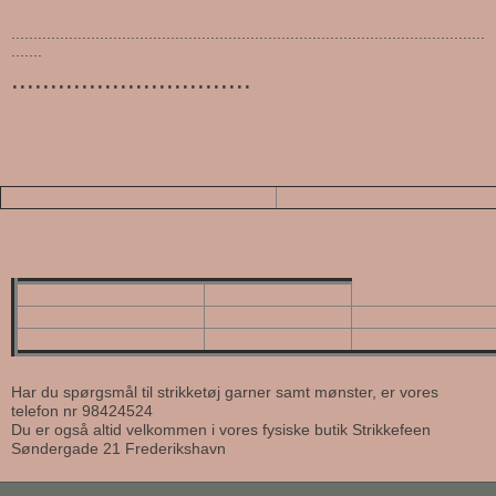
...........................................................................................................
.......
...............................
Har du spørgsmål til strikketøj garner samt mønster, er vores
telefon nr 98424524
Du er også altid velkommen i vores fysiske butik Strikkefeen
Søndergade 21 Frederikshavn