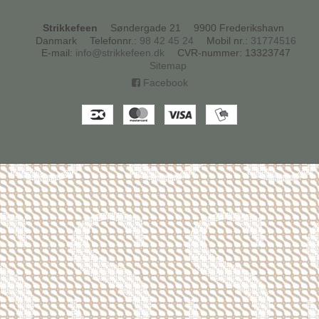
Strikkefeen
Søndergade 21
9900 Frederikshavn
Danmark
Telefonnr.
:
98 42 45 24
Mobil nr.
:
31774516
E-mail
:
info@strikkefeen.dk
CVR-nummer
:
13323747
Sitemap
Facebook