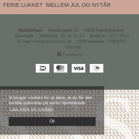
FERIE LUKKET MELLEM JUL OG NYTÅR
Strikkefeen
Søndergade 21
9900 Frederikshavn
Danmark
Telefonnr.
:
98 42 45 24
Mobil nr.
:
31774516
E-mail
:
info@strikkefeen.dk
CVR-nummer
:
13323747
Sitemap
Facebook
Vi bruger cookies for at sikre, at du får den
bedste oplevelse på vores hjemmeside.
Læs mere om cookies
Ok