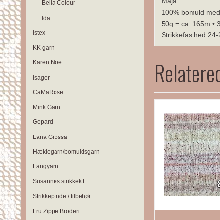
Maja
Bella Colour
100% bomuld med e
Ida
50g = ca. 165m • 
Istex
Strikkefasthed 24
KK garn
Relatere
Karen Noe
Isager
CaMaRose
Mink Garn
Gepard
Lana Grossa
Hæklegarn/bomuldsgarn
Langyarn
Susannes strikkekit
Strikkepinde / tilbehør
Fru Zippe Broderi