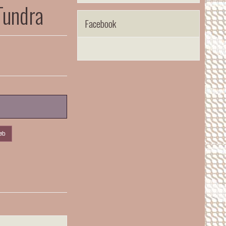
Tundra
Facebook
øb