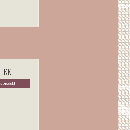
 DKK
is produkt