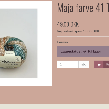
Maja farve 41 
49,00 DKK
Vejl. udsalgspris 49,00 DKK
Permin
Lagerstatus:
På lager
stk.
K