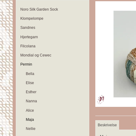
Noro Silk Garden Sock
Klompelompe
Sandnes
Hjertegarn
Filcolana
Mondial og Cewec
Permin
Bella
Elise
Esther
Nanna
Alice
Maja
Beskrivelse
Nellie