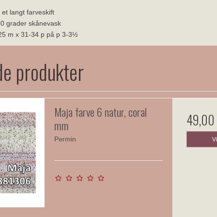
t langt farveskift
30 grader skånevask
-25 m x 31-34 p på p 3-3½
de produkter
Maja farve 6 natur, coral
49,00
mm
Permin
V