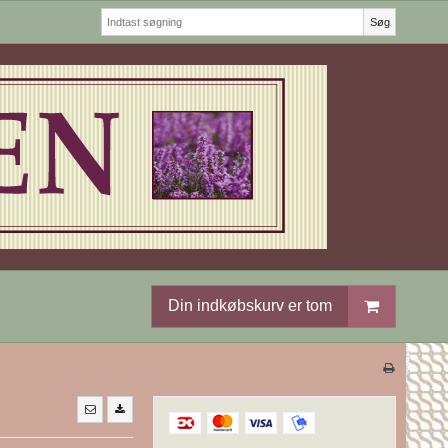
Søg
Din indkøbskurv er tom