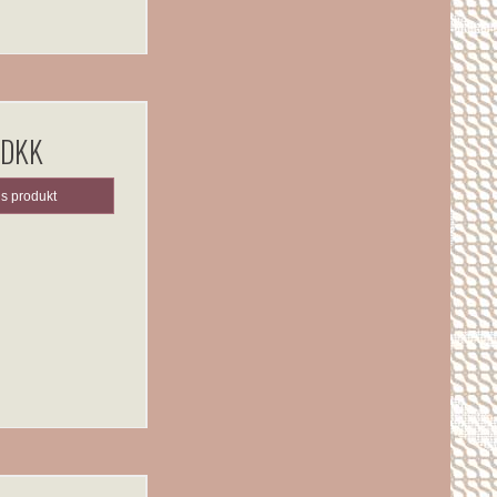
 DKK
is produkt