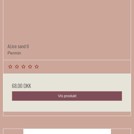
ALice sand 6
Permin
68,00 DKK
Vis produkt