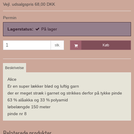
Vejl. udsalgspris 68,00 DKK
Permin
Lagerstatus:
På lager
stk.
Køb
Beskrivelse
Alice
Er en super lækker blød og luftig garn
der er meget stræk i garnet og strikkes derfor på tykke pinde
63 % alåakka og 33 % polyamid
løbelængde 150 meter
pinde nr 8
Relaterede produkter