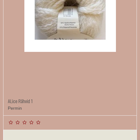
ALice Råhvid 1
Permin