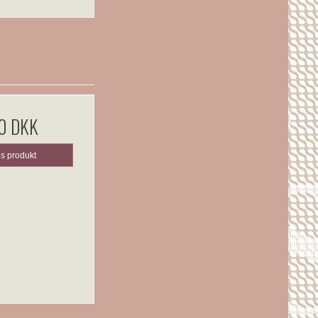
0 DKK
is produkt