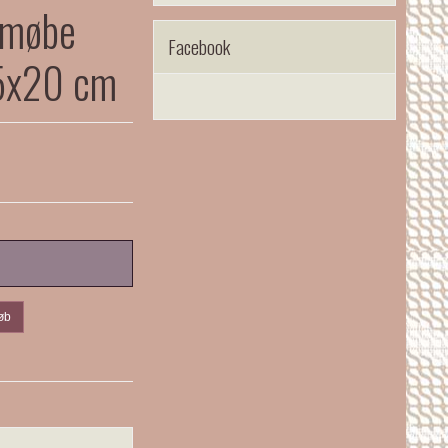
Amøbe
Facebook
,5x20 cm
øb