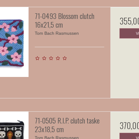
71-0493 Blossom clutch
355,0
16x21,5 cm
Tom Bach Rasmussen
V
71-0505 R.I.P. clutch taske
370,0
23x18,5 cm
Tom Bach Rasmussen
V