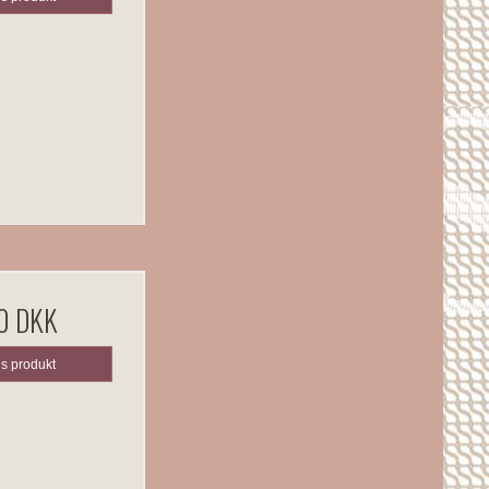
0 DKK
is produkt