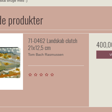
 skal bruge med :)
de produkter
71-0462 Landskab clutch
400,0
21x12,5 cm
Tom Bach Rasmussen
V