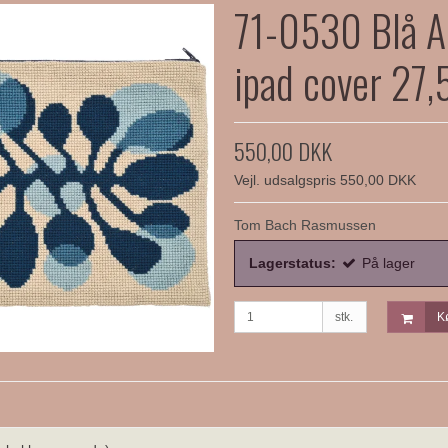
71-0530 Blå 
ipad cover 27
550,00 DKK
Vejl. udsalgspris 550,00 DKK
Tom Bach Rasmussen
Lagerstatus:
På lager
stk.
K