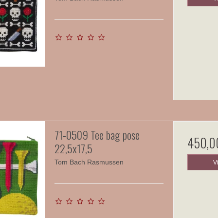
71-0509 Tee bag pose
450,0
22,5x17,5
Tom Bach Rasmussen
V