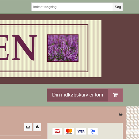
Søg
Din indkøbskurv er tom