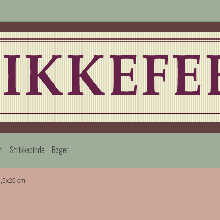
ri
Strikkepinde
Bøger
7,5x20 cm