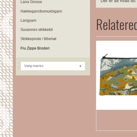
Der er alt hvad du
Lana Grossa
Hæklegarn/bomuldsgarn
Relatere
Langyarn
Susannes strikkekit
Strikkepinde / tilbehør
Fru Zippe Broderi