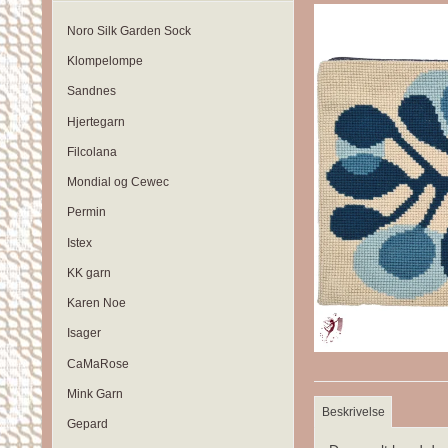
Noro Silk Garden Sock
Klompelompe
Sandnes
Hjertegarn
Filcolana
Mondial og Cewec
Permin
Istex
KK garn
Karen Noe
Isager
CaMaRose
Mink Garn
Beskrivelse
Gepard