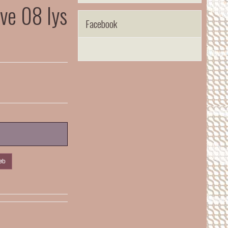
rve 08 lys
Facebook
øb