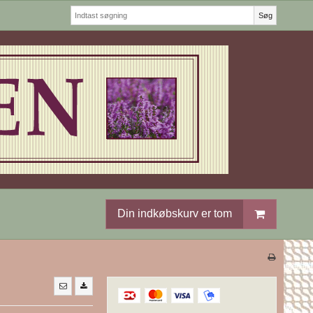
Søg
Din indkøbskurv er tom