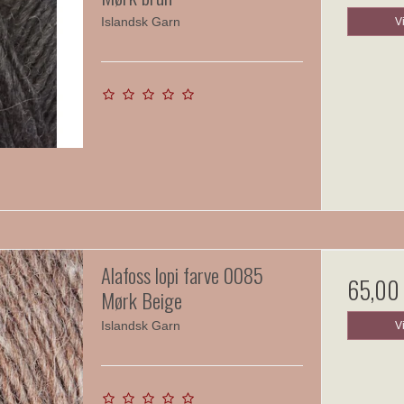
Islandsk Garn
V
Alafoss lopi farve 0085
65,00
Mørk Beige
Islandsk Garn
V