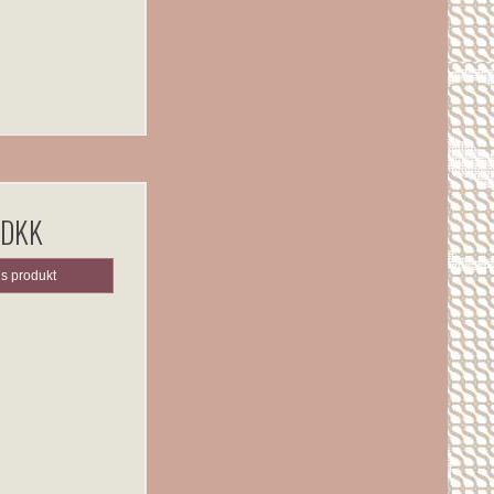
 DKK
is produkt