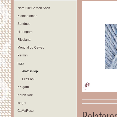
Noro Silk Garden Sock
Klompelompe
Sandnes
Hjertegarn
Filcolana
Mondial og Cewec
Permin
Istex
Alafoss lopi
Lett Lopi
KK garn
Karen Noe
Isager
Relatere
CaMaRose