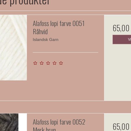
Alafoss lopi farve 0051
65,00
Råhvid
Islandsk Garn
V
Alafoss lopi farve 0052
65,00
Mørk brun