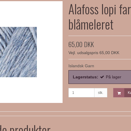
Alafoss lopi fa
blåmeleret
65,00 DKK
Vejl. udsalgspris 65,00 DKK
Islandsk Garn
Lagerstatus:
På lager
stk.
K
de produkter