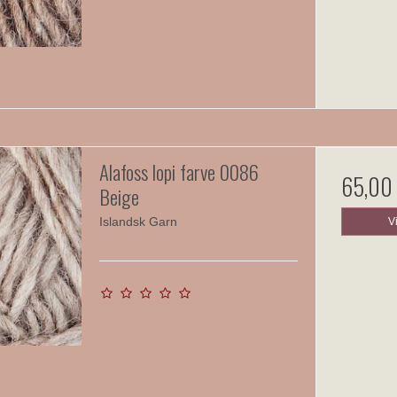
Alafoss lopi farve 0086
65,00
Beige
Islandsk Garn
V