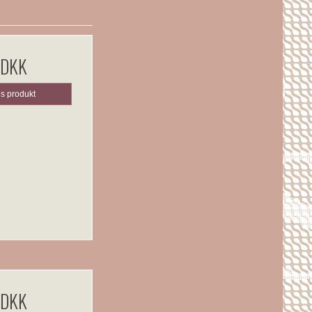
 DKK
is produkt
 DKK