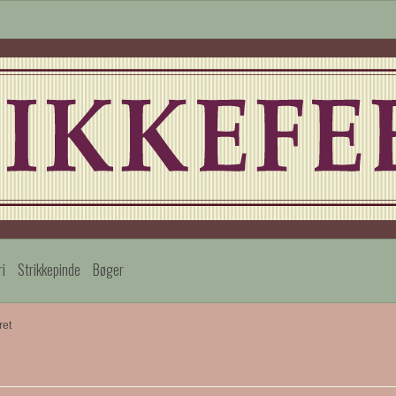
ri
Strikkepinde
Bøger
ret