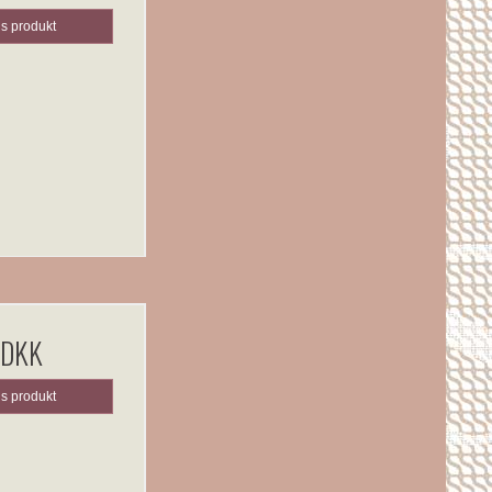
is produkt
 DKK
is produkt