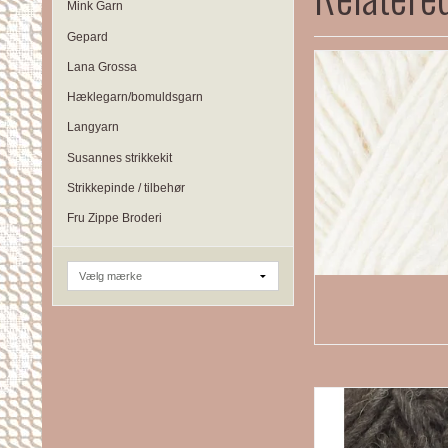
Mink Garn
Gepard
Lana Grossa
Hæklegarn/bomuldsgarn
Langyarn
Susannes strikkekit
Strikkepinde / tilbehør
Fru Zippe Broderi