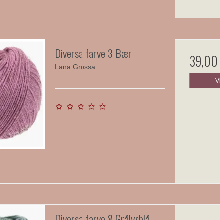
Diversa farve 3 Bær
39,00
Lana Grossa
V
Diversa farve 8 Grålysblå