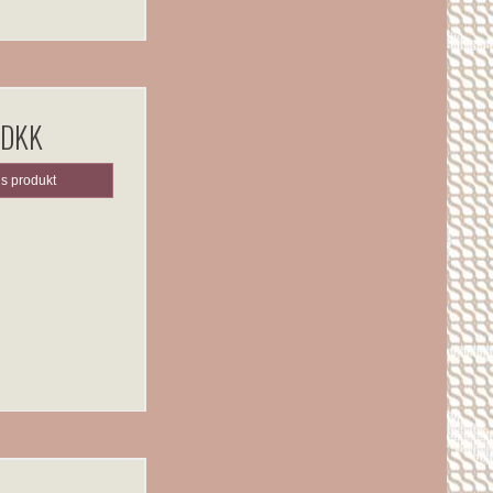
 DKK
is produkt