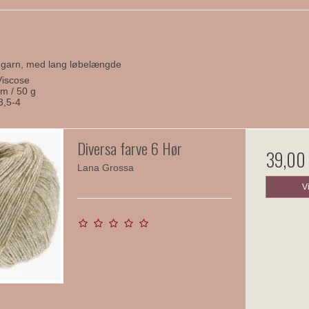
 garn, med lang løbelængde
Viscose
m / 50 g
3,5-4
Diversa farve 6 Hør
39,00
Lana Grossa
V