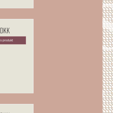
 DKK
is produkt