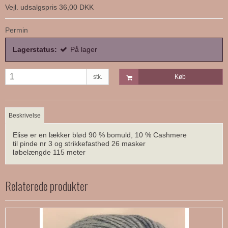
Vejl. udsalgspris 36,00 DKK
Permin
Lagerstatus:
På lager
stk.
Køb
Beskrivelse
Elise er en lækker blød 90 % bomuld, 10 % Cashmere
til pinde nr 3 og strikkefasthed 26 masker
løbelængde 115 meter
Relaterede produkter