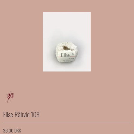
Elise Råhvid 109
36,00 DKK