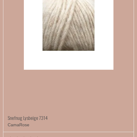
Snefnug Lysbeige 7314
CamaRose