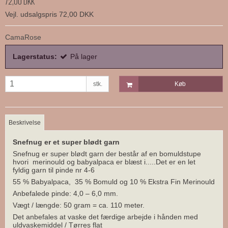
72,00 DKK
Vejl. udsalgspris 72,00 DKK
CamaRose
Lagerstatus:
På lager
stk.
Køb
Beskrivelse
Snefnug er et super blødt garn
Snefnug er super blødt garn der består af en bomuldstupe
hvori merinould og babyalpaca er blæst i.....Det er en let
fyldig garn til pinde nr 4-6
55 % Babyalpaca, 35 % Bomuld og 10 % Ekstra Fin Merinould
Anbefalede pinde: 4,0 – 6,0 mm.
Vægt / længde: 50 gram = ca. 110 meter.
Det anbefales at vaske det færdige arbejde i hånden med
uldvaskemiddel / Tørres flat