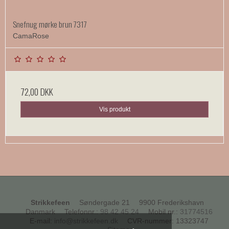
Snefnug mørke brun 7317
CamaRose
72,00 DKK
Vis produkt
Strikkefeen
Søndergade 21
9900 Frederikshavn
Danmark
Telefonnr.
:
98 42 45 24
Mobil nr.
:
31774516
E-mail
:
info@strikkefeen.dk
CVR-nummer
:
13323747