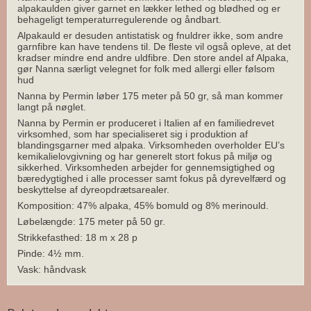
alpakaulden giver garnet en lækker lethed og blødhed og er
behageligt temperaturregulerende og åndbart.
Alpakauld er desuden antistatisk og fnuldrer ikke, som andre
garnfibre kan have tendens til. De fleste vil også opleve, at det
kradser mindre end andre uldfibre. Den store andel af Alpaka,
gør Nanna særligt velegnet for folk med allergi eller følsom
hud
Nanna by Permin løber 175 meter på 50 gr, så man kommer
langt på nøglet.
Nanna by Permin er produceret i Italien af en familiedrevet
virksomhed, som har specialiseret sig i produktion af
blandingsgarner med alpaka. Virksomheden overholder EU’s
kemikalielovgivning og har generelt stort fokus på miljø og
sikkerhed. Virksomheden arbejder for gennemsigtighed og
bæredygtighed i alle processer samt fokus på dyrevelfærd og
beskyttelse af dyreopdrætsarealer.
Komposition: 47% alpaka, 45% bomuld og 8% merinould.
Løbelængde: 175 meter på 50 gr.
Strikkefasthed: 18 m x 28 p
Pinde: 4½ mm.
Vask: håndvask