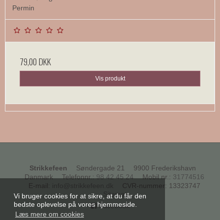
Permin
79,00 DKK
Vis produkt
Strikkefeen
Søndergade 21
9900 Frederikshavn
Danmark
Telefonnr.
:
98 42 45 24
Mobil nr.
:
31774516
E-mail
:
info@strikkefeen.dk
CVR-nummer
:
13323747
Sitemap
Vi bruger cookies for at sikre, at du får den
bedste oplevelse på vores hjemmeside.
Facebook
Læs mere om cookies