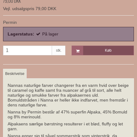
79,00 DKK
Vejl. udsalgspris 79,00 DKK
Permin
Lagerstatus:
På lager
stk.
Køb
Beskrivelse
Nannas naturlige farver changerer fra en varm hvid over beige
til caramel og kaffe samt fra nuancer af grå til sort, alle helt
naturlige og smukke farver fra alpakaernes uld.
Bomuldstråden i Nanna er heller ikke indfarvet, men fremstår i
dens naturlige farve.
Nanna by Permin består af 47% superfin Alpaka, 45% Bomuld
og 8% merinould.
Alpakaens særlige børstning resulterer i et blød, fluffy og let
garn.
Nanna egner sig til såvel sommerstrik som vinterstrik, da