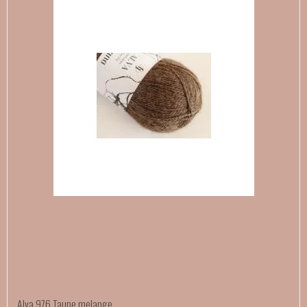
Alva 976 Taupe melange