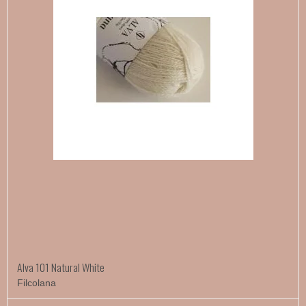
Alva 101 Natural White
Filcolana