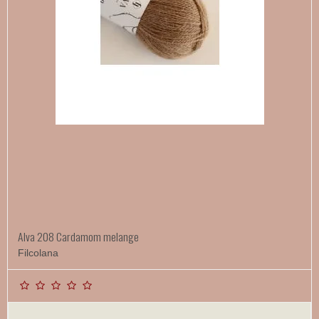
Alva 208 Cardamom melange
Filcolana