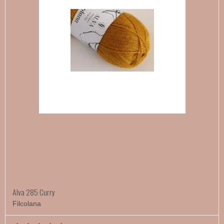
Alva 285 Curry
Filcolana