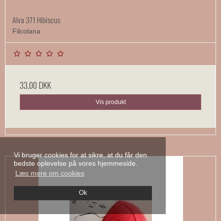
Alva 371 Hibiscus
Filcolana
33,00 DKK
Vis produkt
Vi bruger cookies for at sikre, at du får den
bedste oplevelse på vores hjemmeside.
Læs mere om cookies
Ok