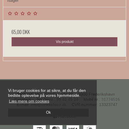
Isager
65,00 DKK
Vis produkt
Vi bruger cookies for at sikre, at du får den
Strikkefeen
Søndergade 21
9900 Frederikshavn
bedste oplevelse på vores hjemmeside.
Danmark
Telefonnr.
:
98 42 45 24
Mobil nr.
:
31774516
Læs mere om cookies
E-mail
:
info@strikkefeen.dk
CVR-nummer
:
13323747
Sitemap
Ok
Facebook