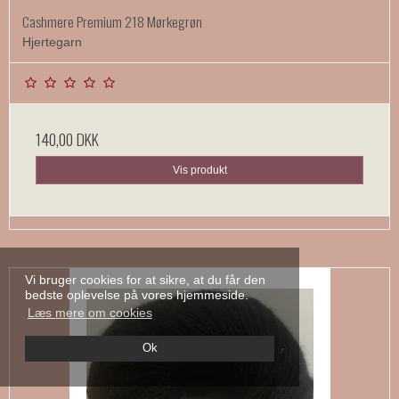
Cashmere Premium 218 Mørkegrøn
Hjertegarn
140,00 DKK
Vis produkt
Vi bruger cookies for at sikre, at du får den
bedste oplevelse på vores hjemmeside.
Læs mere om cookies
Ok