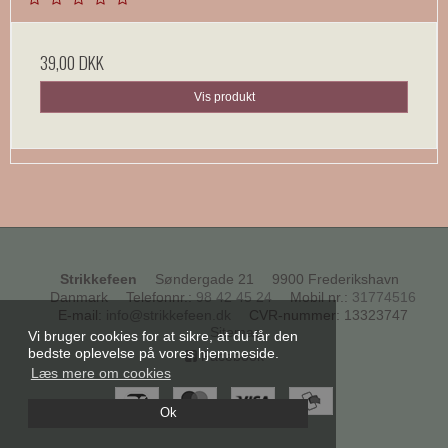
39,00 DKK
Vis produkt
Strikkefeen
Søndergade 21
9900 Frederikshavn
Danmark
Telefonnr.
:
98 42 45 24
Mobil nr.
:
31774516
E-mail
:
info@strikkefeen.dk
CVR-nummer
:
13323747
Sitemap
Vi bruger cookies for at sikre, at du får den
bedste oplevelse på vores hjemmeside.
Facebook
Læs mere om cookies
Ok