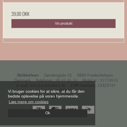
39,00 DKK
Vis produkt
Strikkefeen
Søndergade 21
9900 Frederikshavn
Danmark
Telefonnr.
:
98 42 45 24
Mobil nr.
:
31774516
E-mail
:
info@strikkefeen.dk
CVR-nummer
:
13323747
Sitemap
Vi bruger cookies for at sikre, at du får den
bedste oplevelse på vores hjemmeside.
Facebook
Læs mere om cookies
Ok