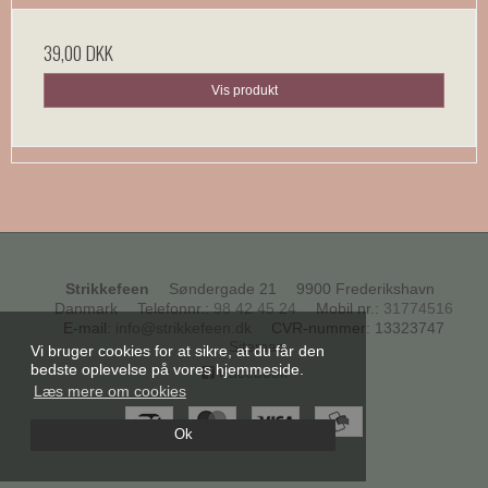
39,00 DKK
Vis produkt
Strikkefeen
Søndergade 21
9900 Frederikshavn
Danmark
Telefonnr.
:
98 42 45 24
Mobil nr.
:
31774516
E-mail
:
info@strikkefeen.dk
CVR-nummer
:
13323747
Sitemap
Vi bruger cookies for at sikre, at du får den
bedste oplevelse på vores hjemmeside.
Facebook
Læs mere om cookies
Ok