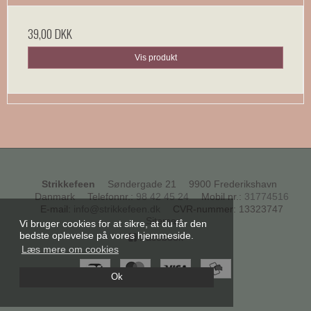
39,00 DKK
Vis produkt
Strikkefeen
Søndergade 21
9900 Frederikshavn
Danmark
Telefonnr.
:
98 42 45 24
Mobil nr.
:
31774516
E-mail
:
info@strikkefeen.dk
CVR-nummer
:
13323747
Sitemap
Vi bruger cookies for at sikre, at du får den
bedste oplevelse på vores hjemmeside.
Facebook
Læs mere om cookies
Ok