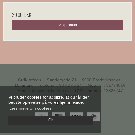
39,00 DKK
Vis produkt
Strikkefeen
Søndergade 21
9900 Frederikshavn
Danmark
Telefonnr.
:
98 42 45 24
Mobil nr.
:
31774516
E-mail
:
info@strikkefeen.dk
CVR-nummer
:
13323747
Sitemap
Vi bruger cookies for at sikre, at du får den
bedste oplevelse på vores hjemmeside.
Facebook
Læs mere om cookies
Ok