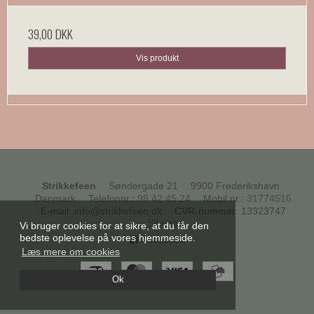
39,00 DKK
Vis produkt
Strikkefeen
Søndergade 21
9900 Frederikshavn
Danmark
Telefonnr.
:
98 42 45 24
Mobil nr.
:
31774516
E-mail
:
info@strikkefeen.dk
CVR-nummer
:
13323747
Sitemap
Vi bruger cookies for at sikre, at du får den
bedste oplevelse på vores hjemmeside.
Facebook
Læs mere om cookies
Ok