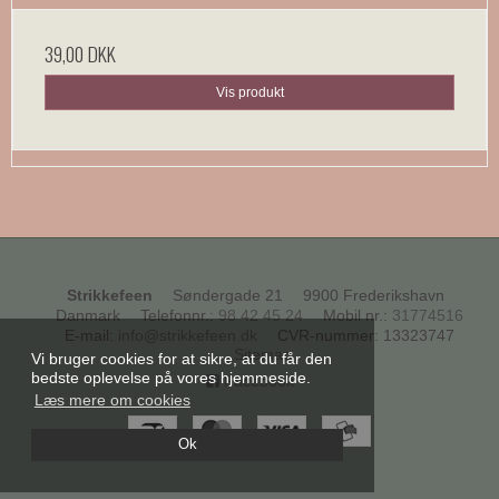
39,00 DKK
Vis produkt
Strikkefeen
Søndergade 21
9900 Frederikshavn
Danmark
Telefonnr.
:
98 42 45 24
Mobil nr.
:
31774516
E-mail
:
info@strikkefeen.dk
CVR-nummer
:
13323747
Sitemap
Vi bruger cookies for at sikre, at du får den
bedste oplevelse på vores hjemmeside.
Facebook
Læs mere om cookies
Ok