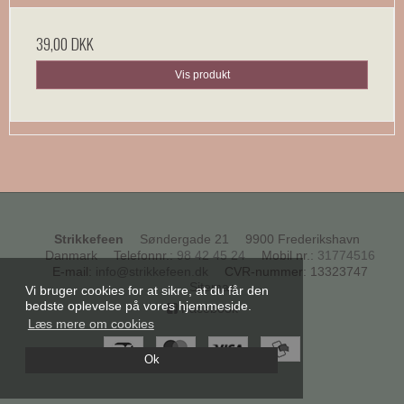
39,00 DKK
Vis produkt
Strikkefeen
Søndergade 21
9900 Frederikshavn
Danmark
Telefonnr.
:
98 42 45 24
Mobil nr.
:
31774516
E-mail
:
info@strikkefeen.dk
CVR-nummer
:
13323747
Sitemap
Vi bruger cookies for at sikre, at du får den
bedste oplevelse på vores hjemmeside.
Facebook
Læs mere om cookies
Ok