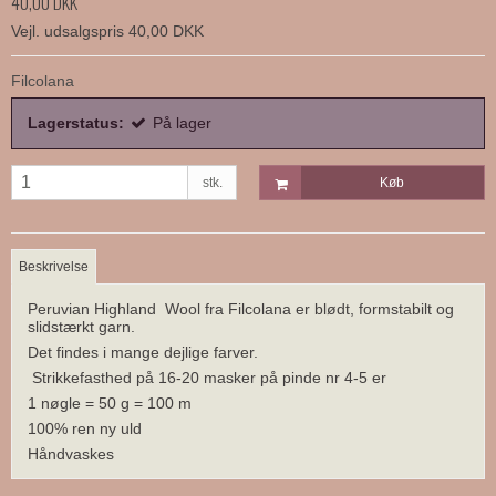
40,00 DKK
Vejl. udsalgspris 40,00 DKK
Filcolana
Lagerstatus:
På lager
stk.
Køb
Beskrivelse
Peruvian Highland Wool fra Filcolana er blødt, formstabilt og
slidstærkt garn.
Det findes i mange dejlige farver.
Strikkefasthed på 16-20 masker på pinde nr 4-5 er
1 nøgle = 50 g = 100 m
100% ren ny uld
Håndvaskes