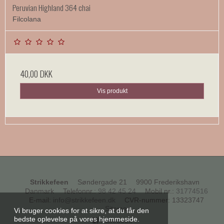
Peruvian Highland 364 chai
Filcolana
40,00 DKK
Vis produkt
Strikkefeen
Søndergade 21
9900 Frederikshavn
Danmark
Telefonnr.
:
98 42 45 24
Mobil nr.
:
31774516
E-mail
:
info@strikkefeen.dk
CVR-nummer
:
13323747
Sitemap
Vi bruger cookies for at sikre, at du får den
bedste oplevelse på vores hjemmeside.
Facebook