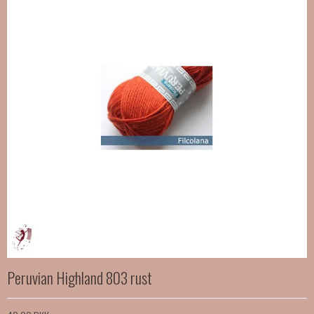
Peruvian Highland 803 rust