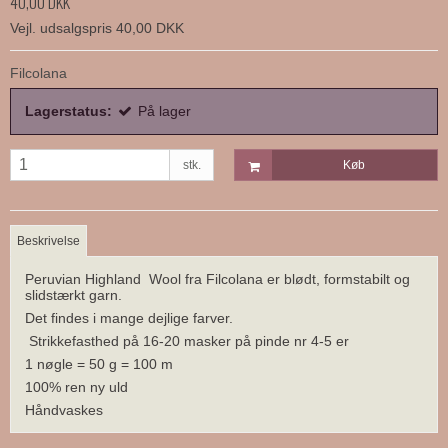
40,00 DKK
Vejl. udsalgspris 40,00 DKK
Filcolana
Lagerstatus:
På lager
stk.
Køb
Beskrivelse
Peruvian Highland Wool fra Filcolana er blødt, formstabilt og
slidstærkt garn.
Det findes i mange dejlige farver.
Strikkefasthed på 16-20 masker på pinde nr 4-5 er
1 nøgle = 50 g = 100 m
100% ren ny uld
Håndvaskes