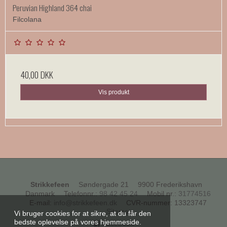
Peruvian Highland 364 chai
Filcolana
40,00 DKK
Vis produkt
Strikkefeen
Søndergade 21
9900 Frederikshavn
Danmark
Telefonnr.
:
98 42 45 24
Mobil nr.
:
31774516
E-mail
:
info@strikkefeen.dk
CVR-nummer
:
13323747
Sitemap
Vi bruger cookies for at sikre, at du får den
bedste oplevelse på vores hjemmeside.
Facebook