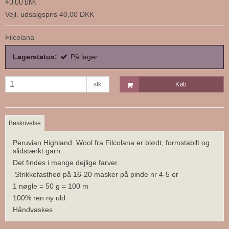
40,00 DKK
Vejl. udsalgspris 40,00 DKK
Filcolana
Lagerstatus:
På lager
stk.
Køb
Beskrivelse
Peruvian Highland Wool fra Filcolana er blødt, formstabilt og
slidstærkt garn.
Det findes i mange dejlige farver.
Strikkefasthed på 16-20 masker på pinde nr 4-5 er
1 nøgle = 50 g = 100 m
100% ren ny uld
Håndvaskes