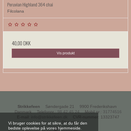
Peruvian Highland 364 chai
Filcolana
40,00 DKK
Vis produkt
Strikkefeen
Søndergade 21
9900 Frederikshavn
Danmark
Telefonnr.
:
98 42 45 24
Mobil nr.
:
31774516
E-mail
:
info@strikkefeen.dk
CVR-nummer
:
13323747
Sitemap
Vi bruger cookies for at sikre, at du får den
bedste oplevelse på vores hjemmeside.
Facebook