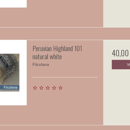
Peruvian Highland 101
40,00
natural white
Filcolana
V