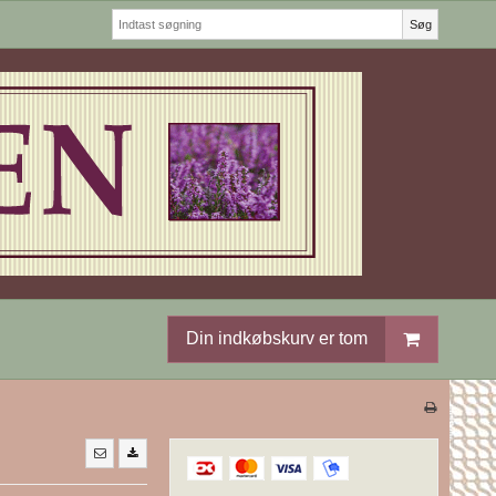
Søg
Din indkøbskurv er tom