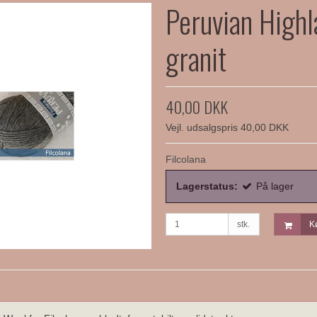
Peruvian High
granit
40,00 DKK
Vejl. udsalgspris 40,00 DKK
Filcolana
Lagerstatus:
På lager
stk.
K