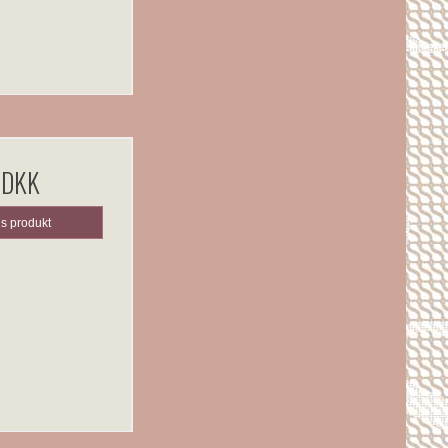
 DKK
is produkt