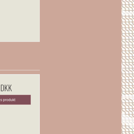
 DKK
is produkt