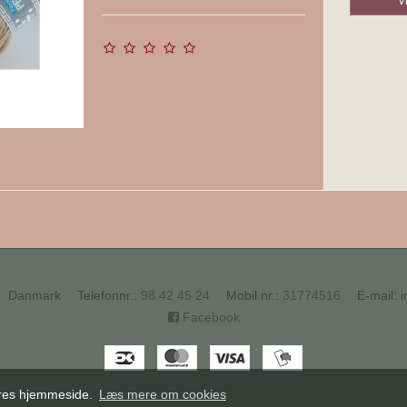
V
Danmark
Telefonnr.
:
98 42 45 24
Mobil nr.
:
31774516
E-mail
:
i
Facebook
vores hjemmeside.
Læs mere om cookies