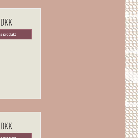
 DKK
is produkt
 DKK