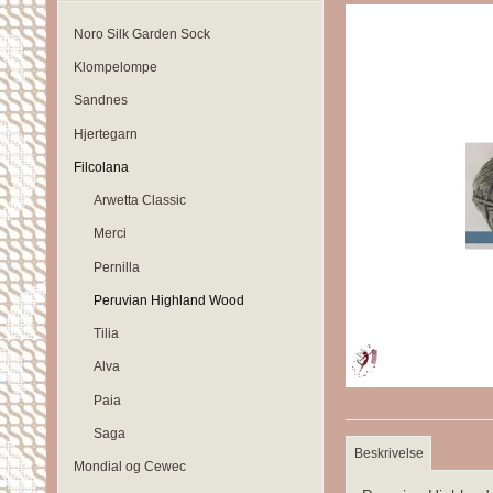
Noro Silk Garden Sock
Klompelompe
Sandnes
Hjertegarn
Filcolana
Arwetta Classic
Merci
Pernilla
Peruvian Highland Wood
Tilia
Alva
Paia
Saga
Beskrivelse
Mondial og Cewec