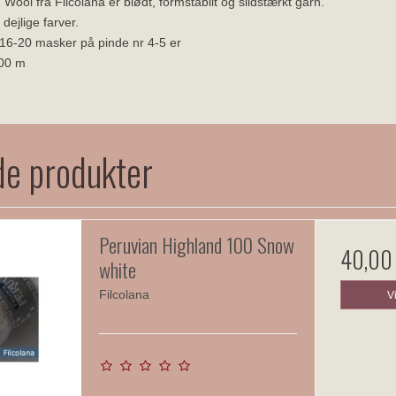
ool fra Filcolana er blødt, formstabilt og slidstærkt garn.
dejlige farver.
 16-20 masker på pinde nr 4-5 er
100 m
de produkter
Peruvian Highland 100 Snow
40,00
white
Filcolana
V