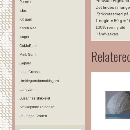
Peruvian Highland W
Permin
Det findes i mange 
Istex
Strikkefasthed på
KK garn
1 nøgle = 50 g = 
100% ren ny uld
Karen Noe
Håndvaskes
Isager
CaMaRose
Relatere
Mink Garn
Gepard
Lana Grossa
Hæklegarn/bomuldsgarn
Langyarn
Susannes strikkekit
Strikkepinde / tilbehør
Fru Zippe Broderi