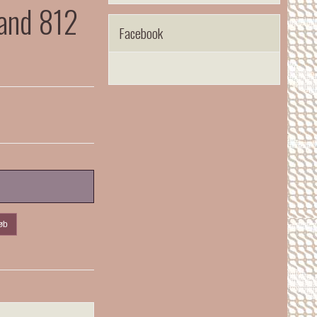
land 812
Facebook
øb