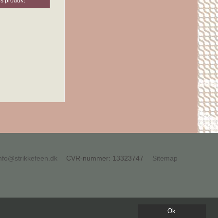
is produkt
nfo@strikkefeen.dk
CVR-nummer
:
13323747
Sitemap
Ok