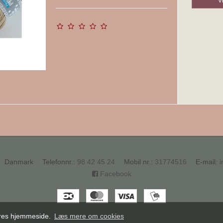
V
Danmark
Telefonnr.
:
98 42 45 24
Mobil nr.
:
31774516
E-mail
:
i
Facebook
vores hjemmeside.
Læs mere om cookies