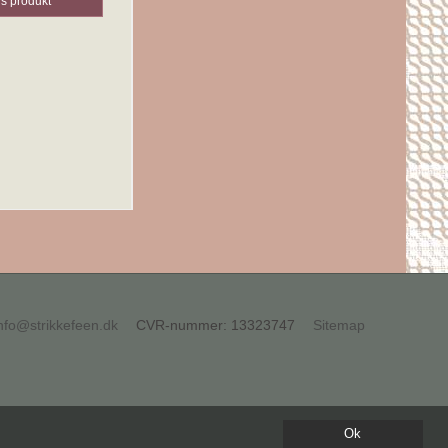
is produkt
nfo@strikkefeen.dk
CVR-nummer
:
13323747
Sitemap
Ok