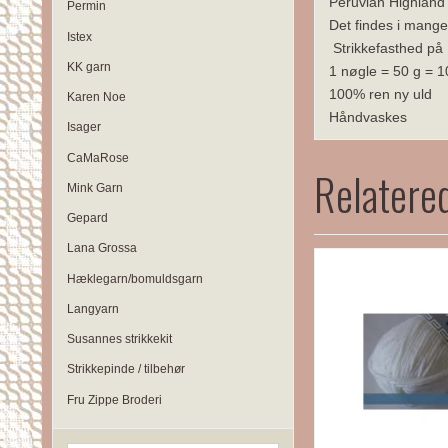
Peruvian Highland W
Permin
Det findes i mange 
Istex
Strikkefasthed på
KK garn
1 nøgle = 50 g = 
100% ren ny uld
Karen Noe
Håndvaskes
Isager
CaMaRose
Relatere
Mink Garn
Gepard
Lana Grossa
Hæklegarn/bomuldsgarn
Langyarn
Susannes strikkekit
Strikkepinde / tilbehør
Fru Zippe Broderi