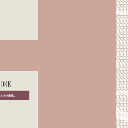
 DKK
is produkt