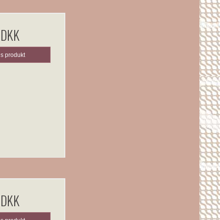
 DKK
is produkt
 DKK