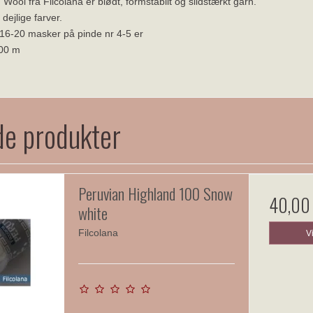
ool fra Filcolana er blødt, formstabilt og slidstærkt garn.
dejlige farver.
 16-20 masker på pinde nr 4-5 er
100 m
de produkter
Peruvian Highland 100 Snow
40,00
white
Filcolana
V