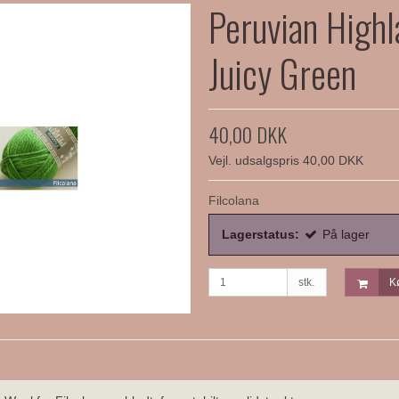
Peruvian High
Juicy Green
40,00 DKK
Vejl. udsalgspris 40,00 DKK
Filcolana
Lagerstatus:
På lager
stk.
K