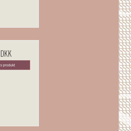
 DKK
is produkt