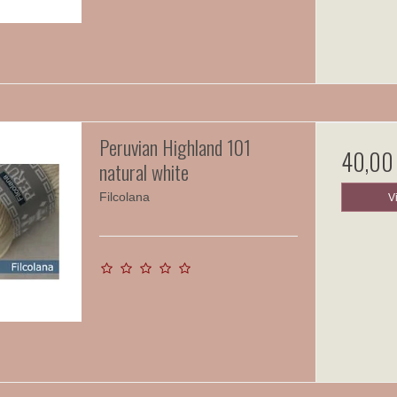
Peruvian Highland 101
40,00
natural white
Filcolana
V