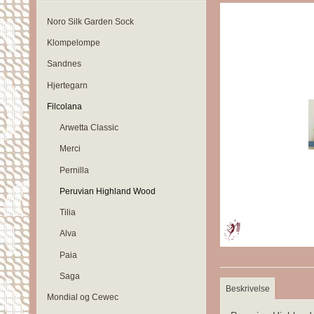
Noro Silk Garden Sock
Klompelompe
Sandnes
Hjertegarn
Filcolana
Arwetta Classic
Merci
Pernilla
Peruvian Highland Wood
Tilia
Alva
Paia
Saga
Beskrivelse
Mondial og Cewec