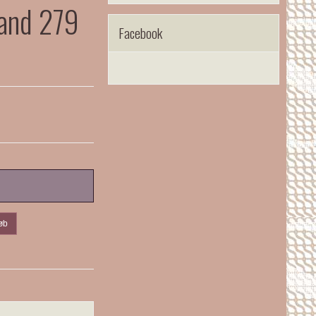
land 279
Facebook
øb