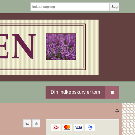
Søg
Din indkøbskurv er tom