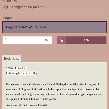
50,00 DKK
Vejl. udsalgspris 50,00 DKK
Isager
Lagerstatus:
På lager
stk.
Køb
Beskrivelse
100% uld fra Peru
Løbelængde 550 m i 100 g
Garnet kan i mange tilfælde erstatte Tvinni. Slidstyrken er ikke helt så stor, men i
sammenstrikning med f.eks. Alpaca 1 eller Spinni er den lige så høj. Garnet er let
meleret med forskellige farver og dette giver et levende garn der også er spændende
at lege med i kombination med andre garner.
Anbefales på pind 3 som enkelttråd.