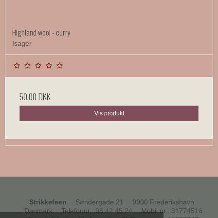
Highland wool - curry
Isager
50,00 DKK
Vis produkt
Strikkefeen
Søndergade 21
9900 Frederikshavn
Danmark
Telefonnr.
:
98 42 45 24
Mobil nr.
:
31774516