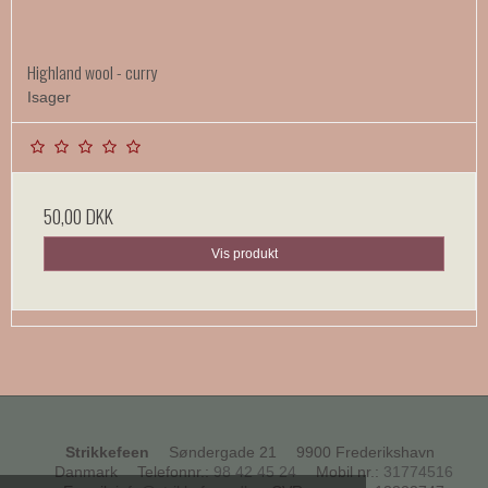
Highland wool - curry
Isager
50,00 DKK
Vis produkt
Strikkefeen
Søndergade 21
9900 Frederikshavn
Danmark
Telefonnr.
:
98 42 45 24
Mobil nr.
:
31774516