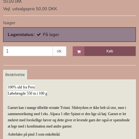
50,00 DKK
Vejl. udsalgspris 50,00 DKK
Isager
Lagerstatus:
På lager
stk.
Køb
Beskrivelse
100% uld fra Peru
Løbelængde 550 m i 100 g
Garnet kan i mange tilfælde erstatte Tvinni. Slidstyrken er ikke helt så stor, men i
sammenstrikning med f.eks. Alpaca 1 eller Spinni er den lige så høj. Garnet er let
meleret med forskellige farver og dette giver et levende garn der også er spændende
at lege med i kombination med andre garner.
Anbefales på pind 3 som enkelttråd.