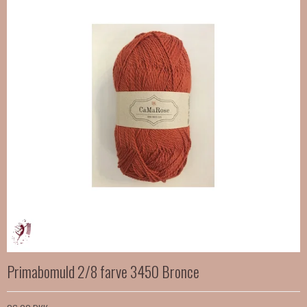
Primabomuld 2/8 farve 3450 Bronce