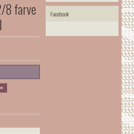
/8 farve
Facebook
l
øb