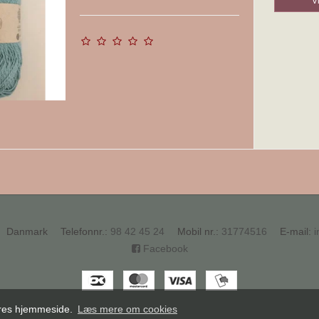
V
Danmark
Telefonnr.
:
98 42 45 24
Mobil nr.
:
31774516
E-mail
:
i
Facebook
vores hjemmeside.
Læs mere om cookies