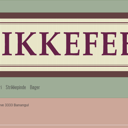
ri
Strikkepinde
Bøger
rve 3333 Banangul