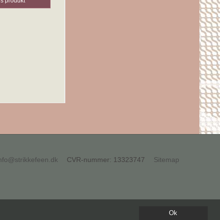
is produkt
nfo@strikkefeen.dk
CVR-nummer
:
13323747
Sitemap
Ok