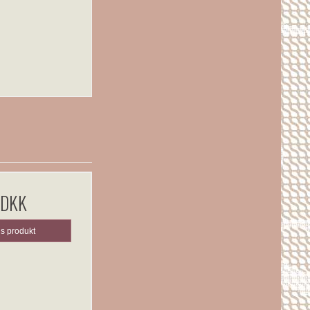
 DKK
is produkt