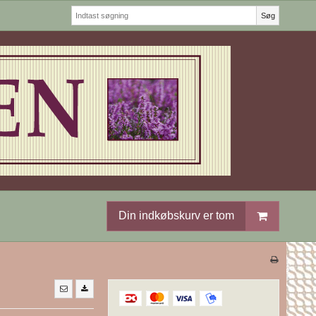
Søg
Din indkøbskurv er tom