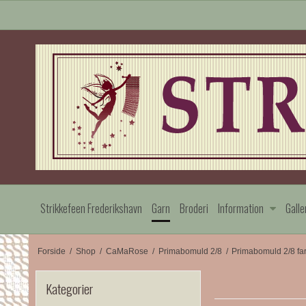
Strikkefeen Frederikshavn
Garn
Broderi
Information
Galle
Forside
/
Shop
/
CaMaRose
/
Primabomuld 2/8
/
Primabomuld 2/8 fa
Kategorier