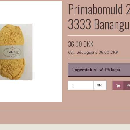
Primabomuld 2
3333 Banangu
36,00 DKK
Vejl. udsalgspris 36,00 DKK
Lagerstatus:
På lager
stk.
K