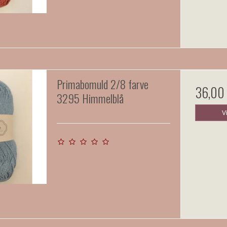
Primabomuld 2/8 farve
36,00
3295 Himmelblå
V