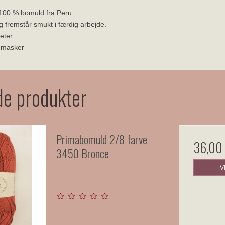
 100 % bomuld fra Peru.
og fremstår smukt i færdig arbejde.
eter
 masker
de produkter
Primabomuld 2/8 farve
36,00
3450 Bronce
V