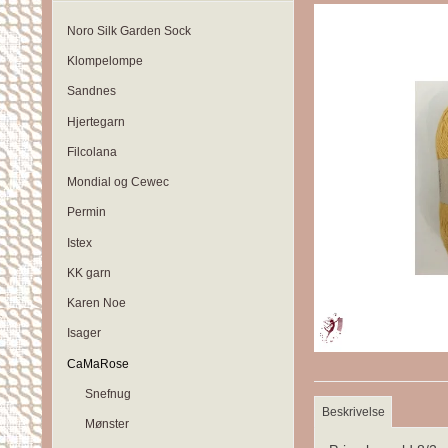
Noro Silk Garden Sock
Klompelompe
Sandnes
Hjertegarn
Filcolana
Mondial og Cewec
Permin
Istex
KK garn
Karen Noe
Isager
CaMaRose
Snefnug
Beskrivelse
Mønster