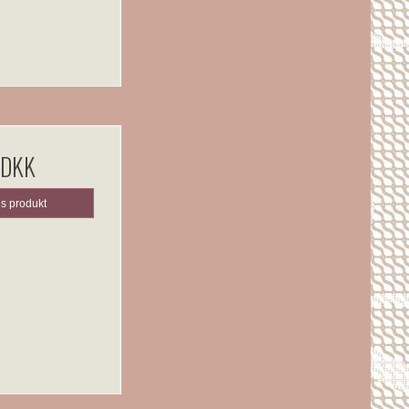
 DKK
is produkt