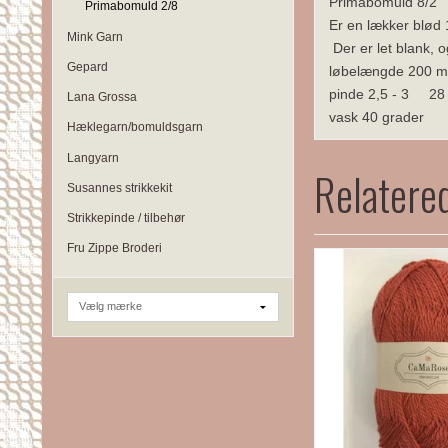
Primabomuld 8/2
Primabomuld 2/8
Er en lækker blød
Mink Garn
Der er let blank, 
Gepard
løbelængde 200 m
pinde 2,5 - 3 28
Lana Grossa
vask 40 grader
Hæklegarn/bomuldsgarn
Langyarn
Relatere
Susannes strikkekit
Strikkepinde / tilbehør
Fru Zippe Broderi