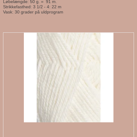
Løbelængde: 50 g. = 91 m.
Strikkefasthed: 3 1/2 - 4: 22 m
Vask: 30 grader på uldprogram