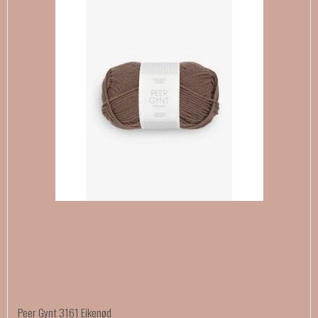
Peer Gynt 3161 Eikenød