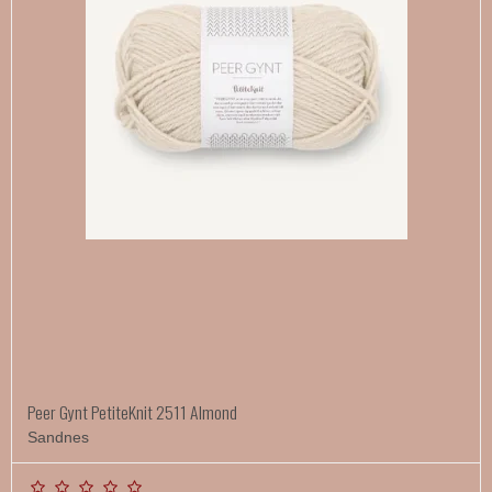
Peer Gynt PetiteKnit 2511 Almond
Sandnes