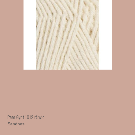
Peer Gynt 1012 råhvid
Sandnes