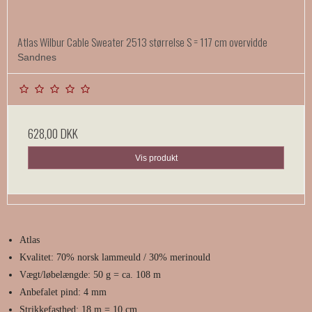
Atlas Wilbur Cable Sweater 2513 størrelse S = 117 cm overvidde
Sandnes
628,00 DKK
Vis produkt
Atlas
Kvalitet: 70% norsk lammeuld / 30% merinould
Vægt/løbelængde: 50 g = ca. 108 m
Anbefalet pind: 4 mm
Strikkefasthed: 18 m = 10 cm