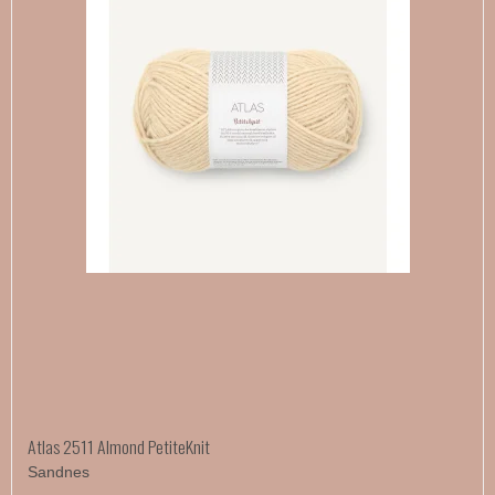
Atlas 2511 Almond PetiteKnit
Sandnes