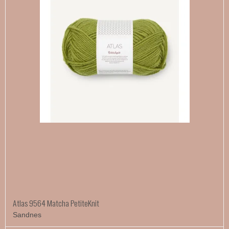
Atlas 9564 Matcha PetiteKnit
Sandnes