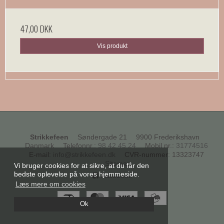
47,00 DKK
Vis produkt
Strikkefeen
Søndergade 21
9900 Frederikshavn
Danmark
Telefonnr.
:
98 42 45 24
Mobil nr.
:
31774516
E-mail
:
info@strikkefeen.dk
CVR-nummer
:
13323747
Sitemap
Vi bruger cookies for at sikre, at du får den
bedste oplevelse på vores hjemmeside.
Facebook
Læs mere om cookies
Ok