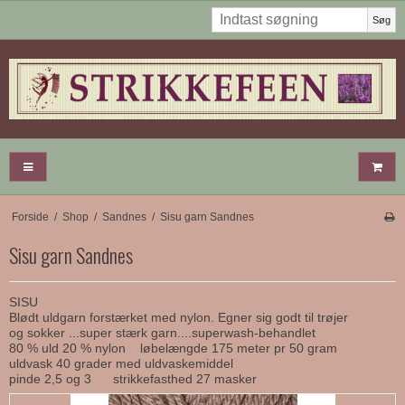
Søg
Forside
/
Shop
/
Sandnes
/
Sisu garn Sandnes
Sisu garn Sandnes
SISU
Blødt uldgarn forstærket med nylon. Egner sig godt til trøjer
og sokker ...super stærk garn....superwash-behandlet
80 % uld 20 % nylon løbelængde 175 meter pr 50 gram
uldvask 40 grader med uldvaskemiddel
pinde 2,5 og 3 strikkefasthed 27 masker