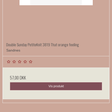
Double Sunday PetiteKnit 3819 That orange feeling
Sandnes
57,00 DKK
Vis produkt