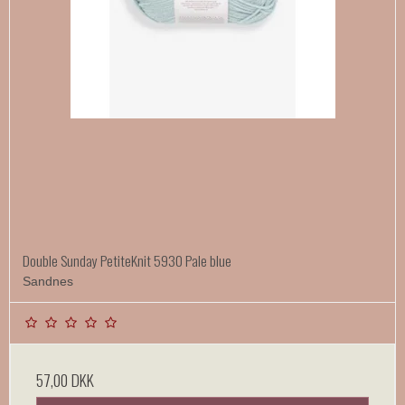
Double Sunday PetiteKnit 5930 Pale blue
Sandnes
57,00 DKK