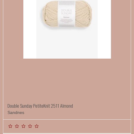
Double Sunday PetiteKnit 2511 Almond
Sandnes