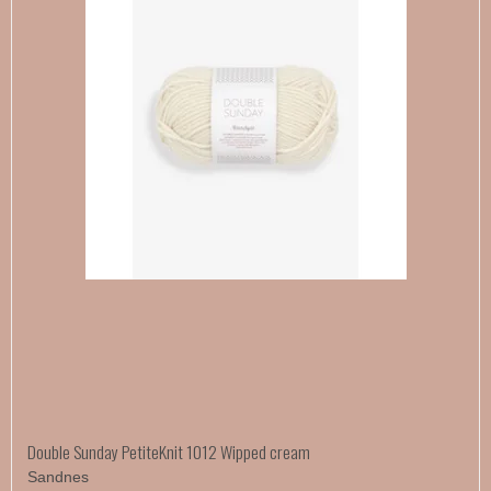
Double Sunday PetiteKnit 1012 Wipped cream
Sandnes