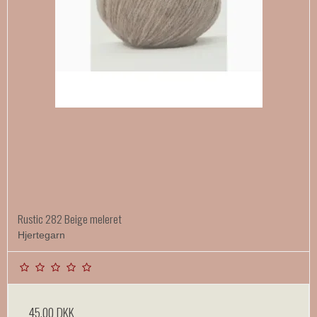
Rustic 282 Beige meleret
Hjertegarn
45,00 DKK