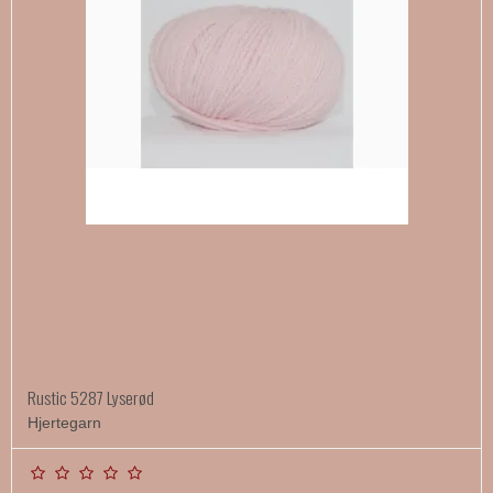
Rustic 5287 Lyserød
Hjertegarn