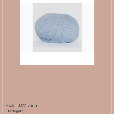
Rustic 10322 Lyseblå
Hjertegarn