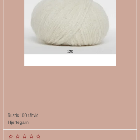
Rustic 100 råhvid
Hjertegarn