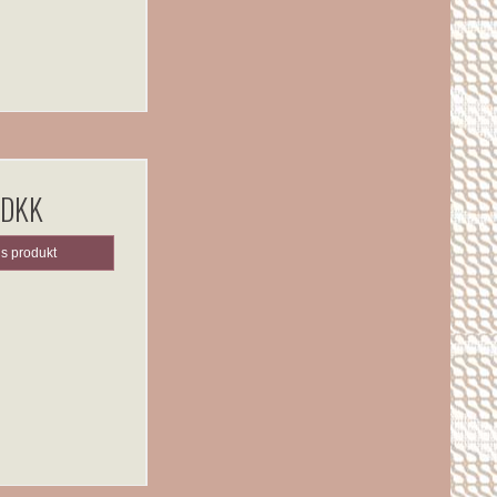
 DKK
is produkt