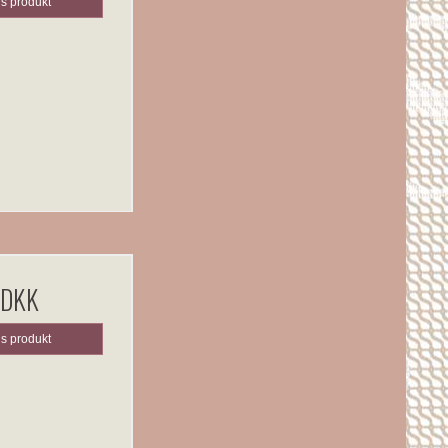
is produkt
 DKK
is produkt