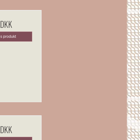
 DKK
is produkt
 DKK