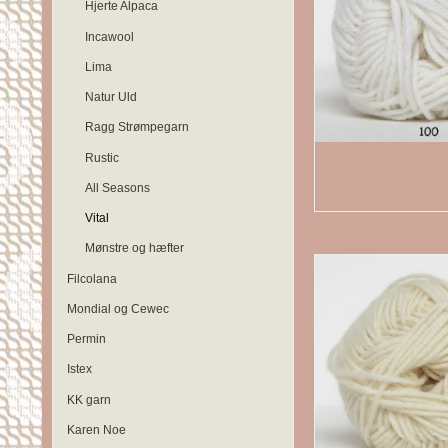
Hjerte Alpaca
Incawool
Lima
Natur Uld
Ragg Strømpegarn
Rustic
All Seasons
Vital
Mønstre og hæfter
Filcolana
Mondial og Cewec
Permin
Istex
KK garn
Karen Noe