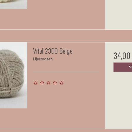
Vital 2300 Beige
34,00
Hjertegarn
V