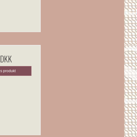
 DKK
is produkt