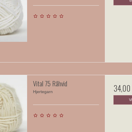
V
Vital 75 Råhvid
34,00
Hjertegarn
V