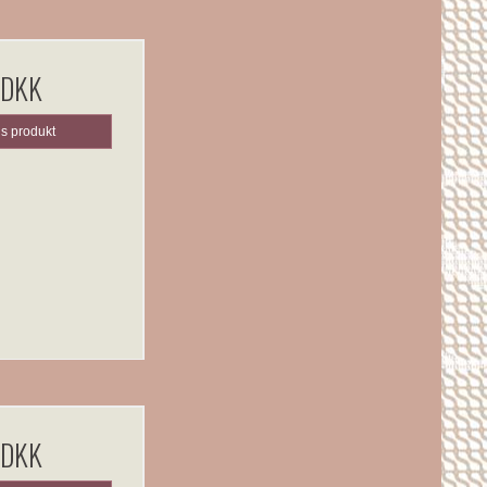
 DKK
is produkt
 DKK