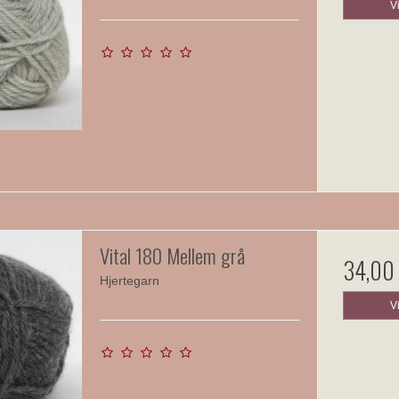
V
Vital 180 Mellem grå
34,00
Hjertegarn
V