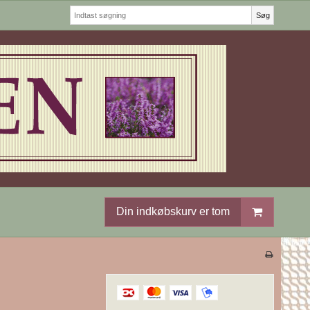
Søg
Din indkøbskurv er tom