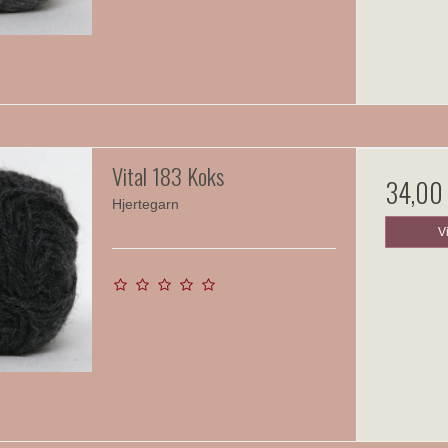
Vital 183 Koks
34,00
Hjertegarn
V