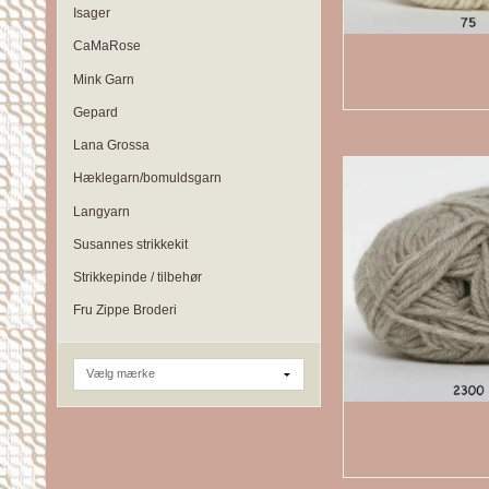
Isager
CaMaRose
Mink Garn
Gepard
Lana Grossa
Hæklegarn/bomuldsgarn
Langyarn
Susannes strikkekit
Strikkepinde / tilbehør
Fru Zippe Broderi