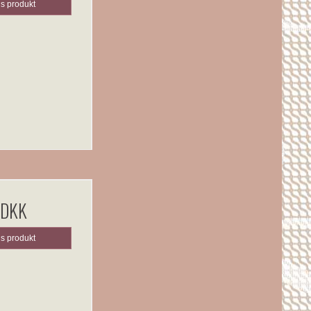
is produkt
 DKK
is produkt