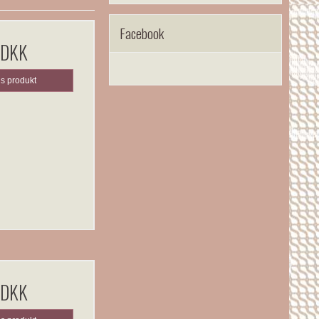
Facebook
 DKK
is produkt
 DKK