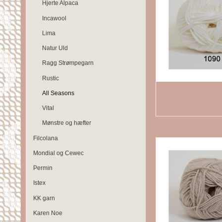
Hjerte Alpaca
Incawool
Lima
Natur Uld
Ragg Strømpegarn
Rustic
All Seasons
Vital
Mønstre og hæfter
Filcolana
Mondial og Cewec
Permin
Istex
KK garn
Karen Noe