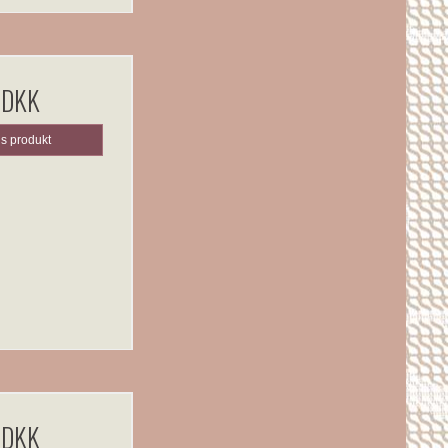
 DKK
is produkt
 DKK