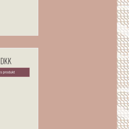
 DKK
is produkt