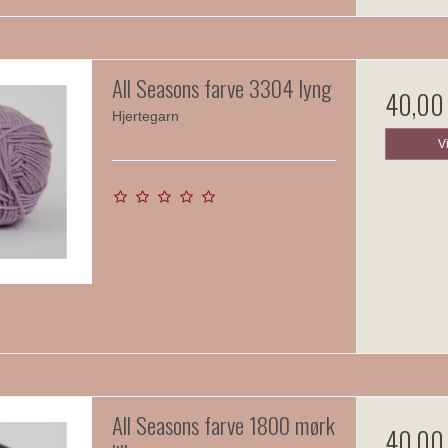
All Seasons farve 3304 lyng
40,00
Hjertegarn
V
All Seasons farve 1800 mørk
40,00