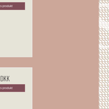
is produkt
 DKK
is produkt