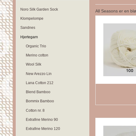
Noro Silk Garden Sock
All Seasons er en bl
Klompelompe
Sandnes
Hjertegarn
Organic Trio
Merino cotton
Wool Silk
New Arezzo Lin
Lana Cotton 212
Blend Bamboo
Bommix Bamboo
Cotton nr. 8
Extrafine Merino 90
Extrafine Merino 120