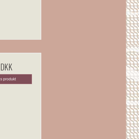
 DKK
is produkt