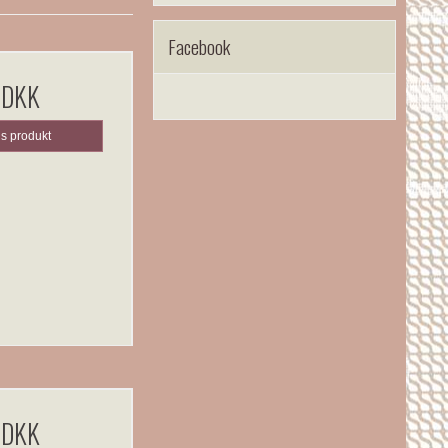
Facebook
 DKK
is produkt
 DKK