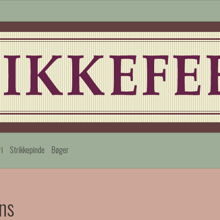
ri
Strikkepinde
Bøger
ns