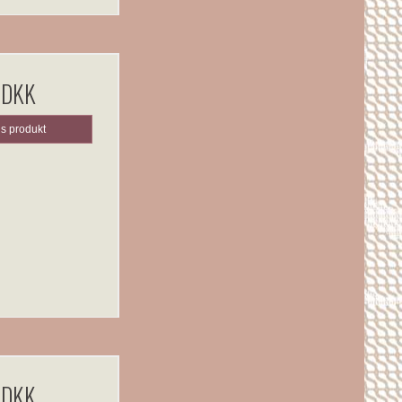
 DKK
is produkt
 DKK