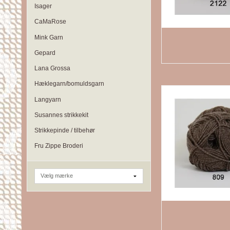
Isager
CaMaRose
Mink Garn
Gepard
Lana Grossa
Hæklegarn/bomuldsgarn
Langyarn
Susannes strikkekit
Strikkepinde / tilbehør
Fru Zippe Broderi