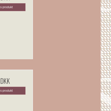
is produkt
 DKK
is produkt