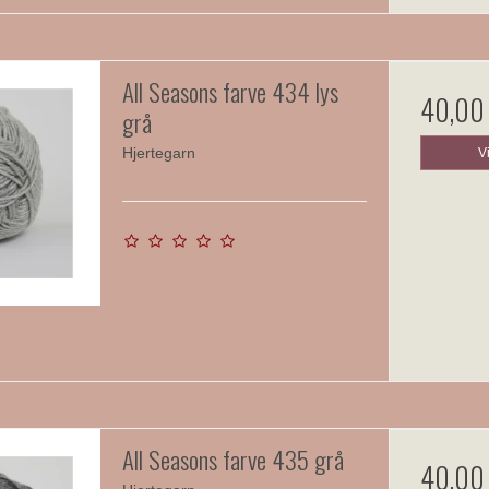
All Seasons farve 434 lys
40,00
grå
Hjertegarn
V
All Seasons farve 435 grå
40,00