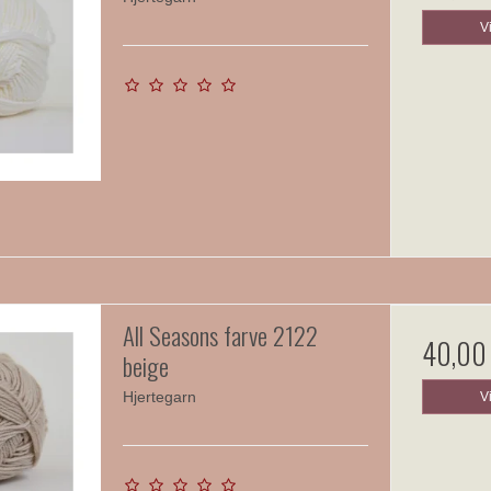
V
All Seasons farve 2122
40,00
beige
Hjertegarn
V