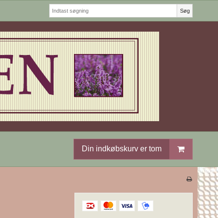
Søg
Din indkøbskurv er tom