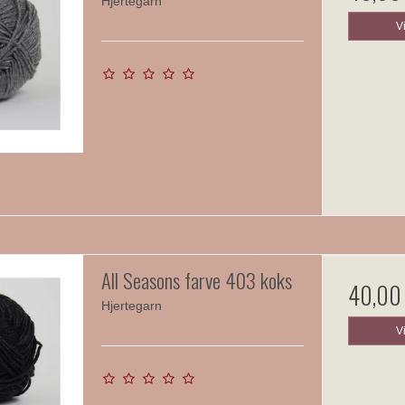
Hjertegarn
V
All Seasons farve 403 koks
40,00
Hjertegarn
V