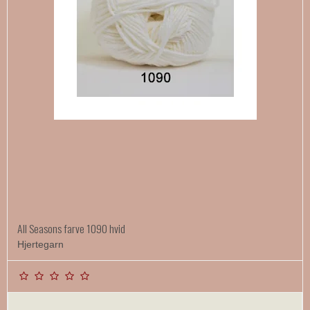
All Seasons farve 1090 hvid
Hjertegarn