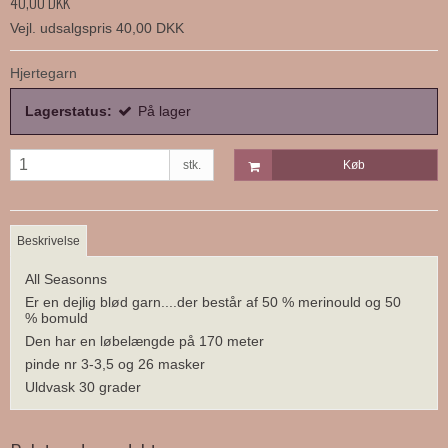
40,00 DKK
Vejl. udsalgspris 40,00 DKK
Hjertegarn
Lagerstatus:
På lager
stk.
Køb
Beskrivelse
All Seasonns
Er en dejlig blød garn....der består af 50 % merinould og 50
% bomuld
Den har en løbelængde på 170 meter
pinde nr 3-3,5 og 26 masker
Uldvask 30 grader