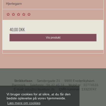
Hjertegarn
40,00 DKK
Vis produkt
Strikkefeen
Søndergade 21
9900 Frederikshavn
Danmark
Telefonnr.
:
98 42 45 24
Mobil nr.
:
31774516
E-mail
:
info@strikkefeen.dk
CVR-nummer
:
13323747
Sitemap
Vi bruger cookies for at sikre, at du får den
bedste oplevelse på vores hjemmeside.
Facebook
Læs mere om cookies